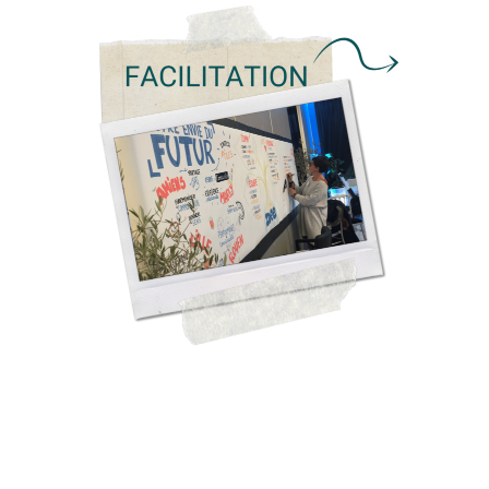
pour mettre en
Structurer & libérer les énergies
action un groupe !
Engager collectivement dans l’action
& la
Faciliter la prise de décisions
résolution de problèmes
EN SAVOIR +