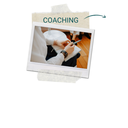
Développer les potentiels & faire évoluer les
postures !
Clarifier une situation et définir des
objectifs
Faire émerger des prises de consciences,
les apprentissages et les solutions
EN SAVOIR +