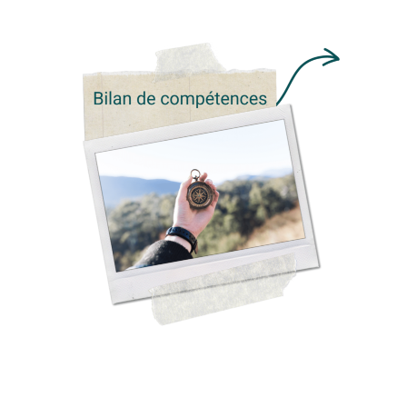
Redessinez un projet professionnel dans lequel
vous vous épanouirez !
Faire le point sur son parcours
professionnel
Préciser, consolider une idée/une envie
encore floue
Reprendre confiance en soi
EN SAVOIR +