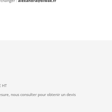
échanger :
alexandra@biwak.fr
€ HT
esure, nous consulter pour obtenir un devis