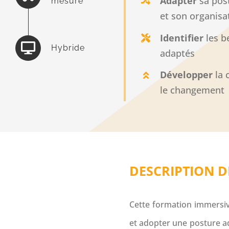
Adapter
sa pos
mesure
et son organisa
Identifier
les b
Hybride
adaptés
Développer
la 
le changement
DESCRIPTION D
Cette formation immersi
et adopter une posture ad